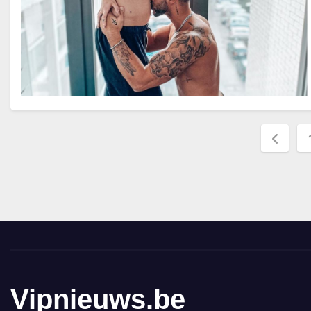
Beric
pagin
Vipnieuws.be