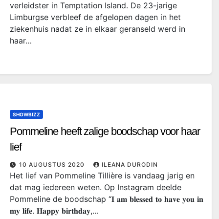
verleidster in Temptation Island. De 23-jarige
Limburgse verbleef de afgelopen dagen in het
ziekenhuis nadat ze in elkaar geranseld werd in
haar…
SHOWBIZZ
Pommeline heeft zalige boodschap voor haar
lief
10 AUGUSTUS 2020
ILEANA DURODIN
Het lief van Pommeline Tillière is vandaag jarig en
dat mag iedereen weten. Op Instagram deelde
Pommeline de boodschap “𝐈 𝐚𝐦 𝐛𝐥𝐞𝐬𝐬𝐞𝐝 𝐭𝐨 𝐡𝐚𝐯𝐞 𝐲𝐨𝐮 𝐢𝐧
𝐦𝐲 𝐥𝐢𝐟𝐞. 𝐇𝐚𝐩𝐩𝐲 𝐛𝐢𝐫𝐭𝐡𝐝𝐚𝐲,…