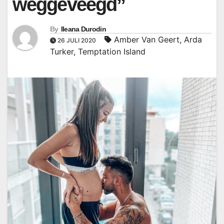
weggeveegd”
By
Ileana Durodin
Amber Van Geert
,
Arda
26 JULI 2020
Turker
,
Temptation Island