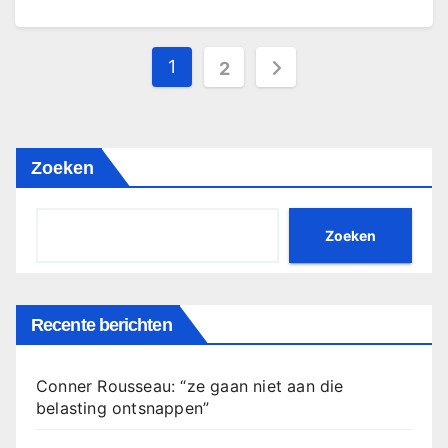
Berichten
1
2
paginering
Zoeken
Zoeken
Recente berichten
Conner Rousseau: “ze gaan niet aan die
belasting ontsnappen”