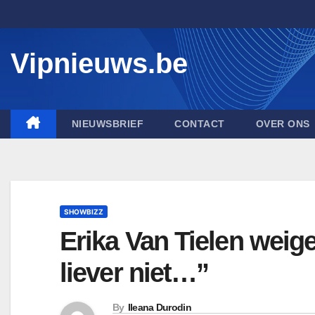
Skip
to
content
Vipnieuws.be
NIEUWSBRIEF
CONTACT
OVER ONS
SHOWBIZZ
Erika Van Tielen weige
liever niet…”
By
Ileana Durodin