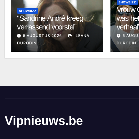
SHOWBIZZ
Vrouw G
SHOWBIZZ
“Sandrine André kreeg
was het
verrassend voorstel”
verhaal’
5 AUGUSTUS 2026
ILEANA
5 AUGU
DURODIN
DURODIN
Vipnieuws.be