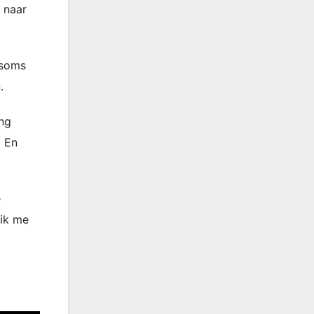
 naar
 soms
.
ing
. En
e
 ik me