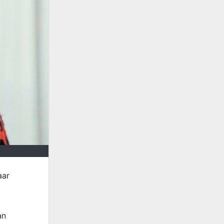
aar
an