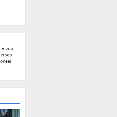
ter zou
beroep
ioneel