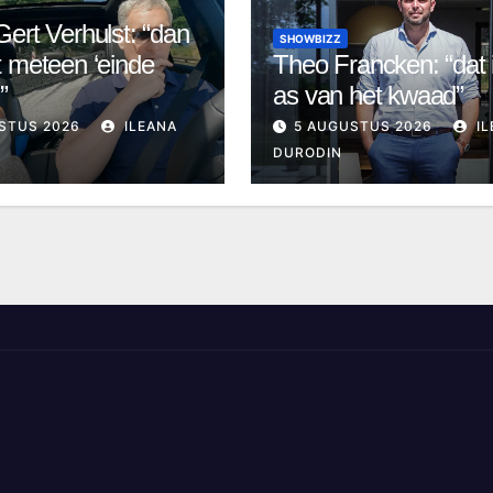
ert Verhulst: “dan
SHOWBIZZ
 meteen ‘einde
Theo Francken: “dat 
”
as van het kwaad”
STUS 2026
ILEANA
5 AUGUSTUS 2026
IL
DURODIN