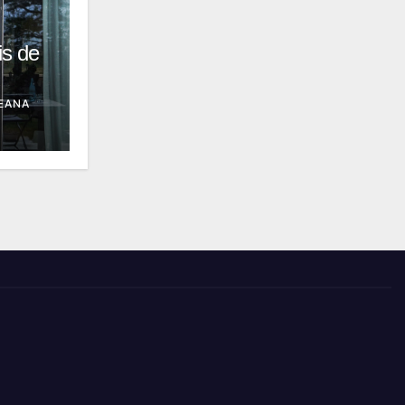
is de
EANA