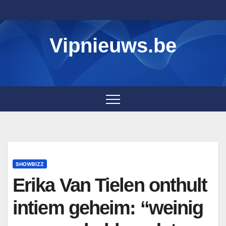
Skip
to
content
Vipnieuws.be
SHOWBIZZ
Erika Van Tielen onthult
intiem geheim: “weinig