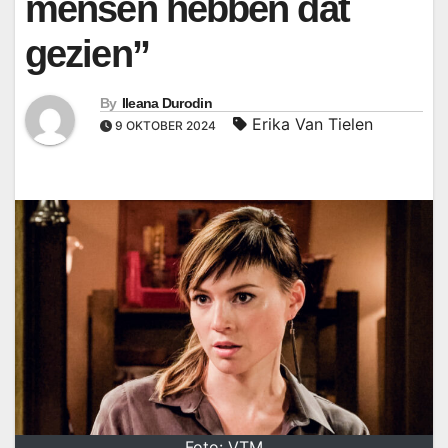
mensen hebben dat
gezien”
By
Ileana Durodin
Erika Van Tielen
9 OKTOBER 2024
Foto: VTM