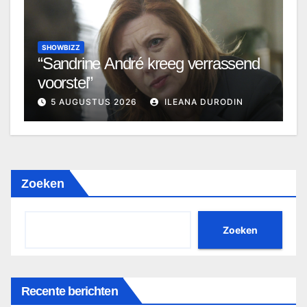
SHOWBIZZ
“Sandrine André kreeg verrassend
voorstel”
5 AUGUSTUS 2026
ILEANA DURODIN
Zoeken
Zoeken
Recente berichten