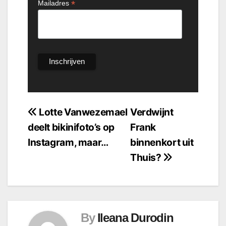
*
Mailadres
Bericht
Lotte Vanwezemael
Verdwijnt
deelt bikinifoto’s op
Frank
navigatie
Instagram, maar…
binnenkort uit
Thuis?
By
Ileana Durodin