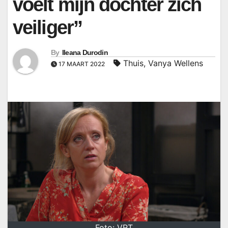
voelt mijn dochter zich
veiliger”
By
Ileana Durodin
Thuis
,
Vanya Wellens
17 MAART 2022
Foto: VRT