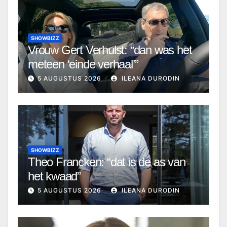
SHOWBIZZ
Vrouw Gert Verhulst: “dan was het
meteen ‘einde verhaal’”
5 AUGUSTUS 2026
ILEANA DURODIN
SHOWBIZZ
Theo Francken: “dat is de as van
het kwaad”
5 AUGUSTUS 2026
ILEANA DURODIN