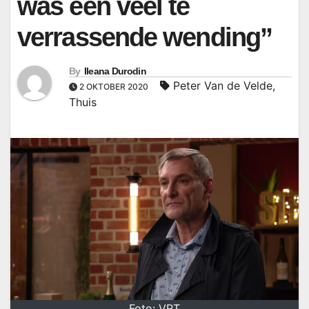
was een veel te
verrassende wending”
By
Ileana Durodin
Peter Van de Velde
,
2 OKTOBER 2020
Thuis
Foto: VRT