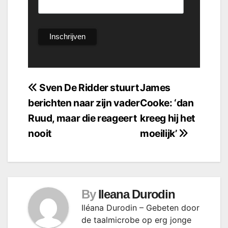
Bericht
Sven De Ridder stuurt
James
berichten naar zijn vader
Cooke: ‘dan
navigatie
Ruud, maar die reageert
kreeg hij het
nooit
moeilijk’
By
Ileana Durodin
Iléana Durodin – Gebeten door
de taalmicrobe op erg jonge