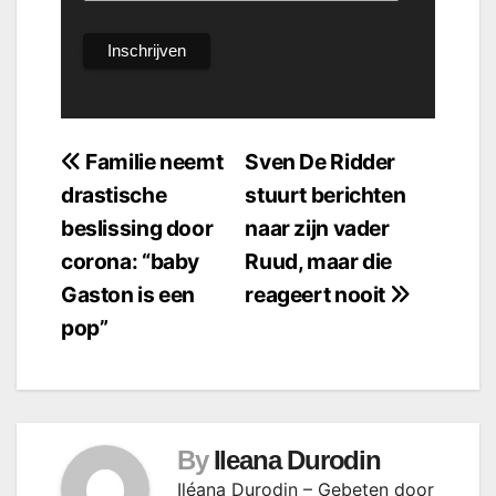
Bericht
Familie neemt
Sven De Ridder
drastische
stuurt berichten
navigatie
beslissing door
naar zijn vader
corona: “baby
Ruud, maar die
Gaston is een
reageert nooit
pop”
By
Ileana Durodin
Iléana Durodin – Gebeten door