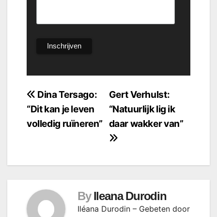
Bericht
Dina Tersago:
Gert Verhulst:
“Dit kan je leven
“Natuurlijk lig ik
navigatie
volledig ruïneren”
daar wakker van”
By
Ileana Durodin
Iléana Durodin – Gebeten door