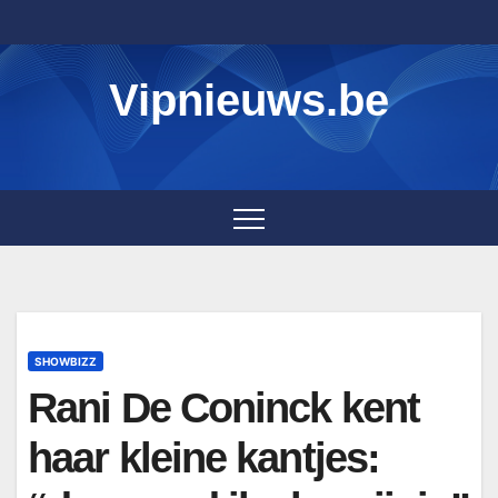
Skip
to
content
Vipnieuws.be
SHOWBIZZ
Rani De Coninck kent
haar kleine kantjes: