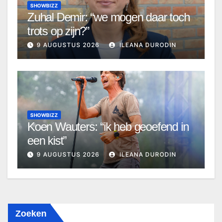
SHOWBIZZ
Zuhal Demir: “we mogen daar toch
trots op zijn?”
9 AUGUSTUS 2026
ILEANA DURODIN
SHOWBIZZ
Koen Wauters: “ik heb geoefend in
een kist”
9 AUGUSTUS 2026
ILEANA DURODIN
Zoeken