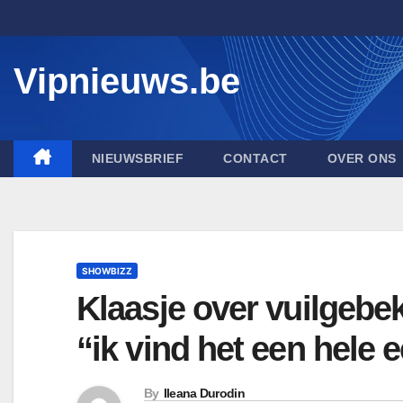
Skip
to
content
Vipnieuws.be
NIEUWSBRIEF
CONTACT
OVER ONS
SHOWBIZZ
Klaasje over vuilgebek
“ik vind het een hele e
By
Ileana Durodin