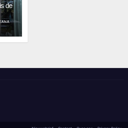
is de
EANA