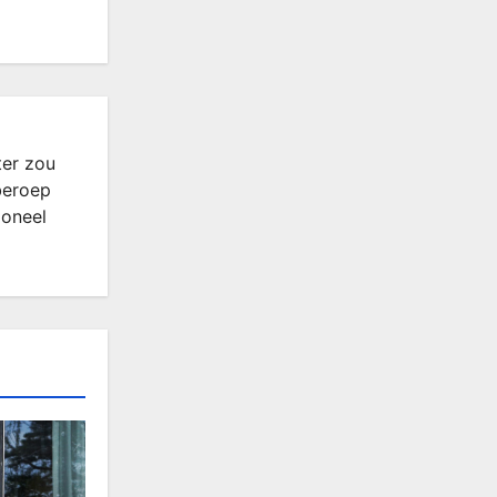
ter zou
beroep
ioneel