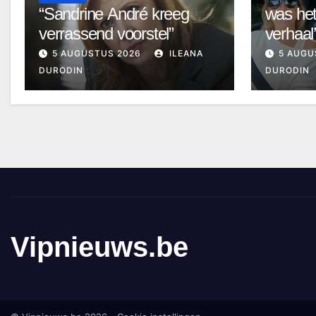
“Sandrine André kreeg
was het
verrassend voorstel”
verhaal’
5 AUGUSTUS 2026
ILEANA
5 AUGU
DURODIN
DURODIN
Vipnieuws.be