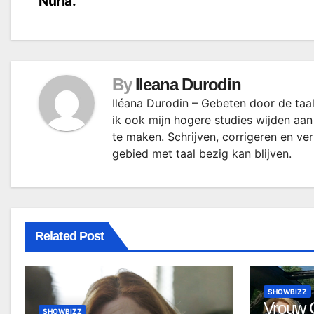
Nuria.
navigatie
By
Ileana Durodin
Iléana Durodin – Gebeten door de taal
ik ook mijn hogere studies wijden aan
te maken. Schrijven, corrigeren en ve
gebied met taal bezig kan blijven.
Related Post
SHOWBIZZ
Vrouw G
SHOWBIZZ