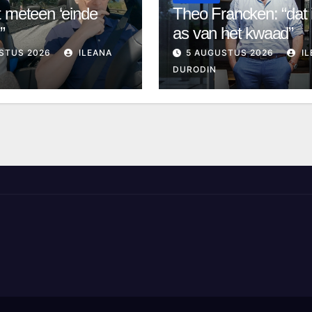
 meteen ‘einde
Theo Francken: “dat 
”
as van het kwaad”
STUS 2026
ILEANA
5 AUGUSTUS 2026
IL
DURODIN