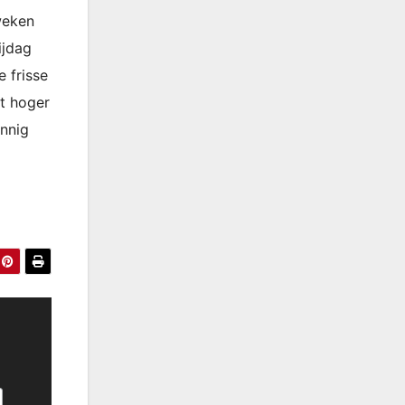
weken
ijdag
e frisse
t hoger
onnig