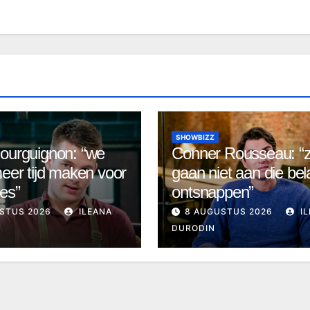
SHOWBIZZ
ourguignon: “we
Conner Rousseau: “
meer tijd maken voor
gaan niet aan die bel
jes”
ontsnappen”
STUS 2026
ILEANA
8 AUGUSTUS 2026
IL
DURODIN