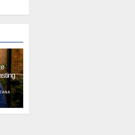
ze
asting
EANA