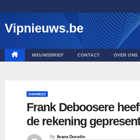
Skip
to
content
Vipnieuws.be
NIEUWSBRIEF
CONTACT
OVER ONS
SHOWBIZZ
Frank Deboosere heeft
de rekening gepresent
By
Ileana Durodin