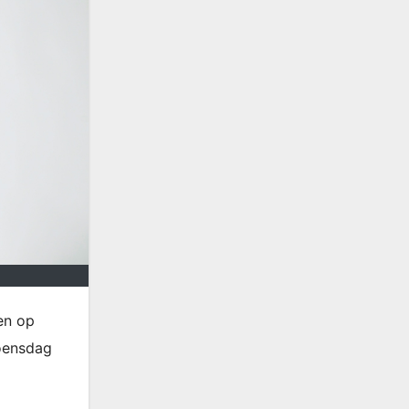
en op
woensdag