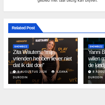
gebied met taal bezig kan blijven.
Related Post
SHOWBIZZ
SHOWBIZZ
Zita Wauters: “mijn
Yanni B
vrienden hebben liever niet
willen 
dat ik dat doe”
de kind
8 AUGUSTUS 2026
ILEANA
8 AUGU
DURODIN
DURODIN