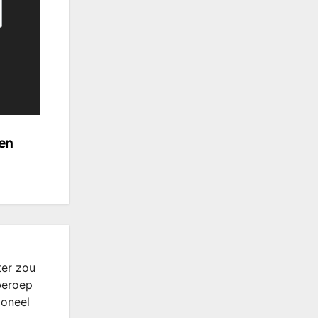
sen
ter zou
beroep
ioneel