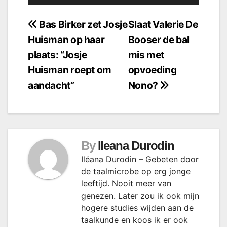
Bericht
Bas Birker zet Josje
Slaat Valerie De
Huisman op haar
Booser de bal
navigatie
plaats: “Josje
mis met
Huisman roept om
opvoeding
aandacht”
Nono?
By
Ileana Durodin
Iléana Durodin – Gebeten door
de taalmicrobe op erg jonge
leeftijd. Nooit meer van
genezen. Later zou ik ook mijn
hogere studies wijden aan de
taalkunde en koos ik er ook