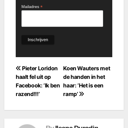
*
Mailadres
Bericht
Pieter Loridon
Koen Wauters met
haalt fel uit op
de handen in het
navigatie
Facebook: ‘Ik ben
haar: ‘Het is een
razend!!!’
ramp’