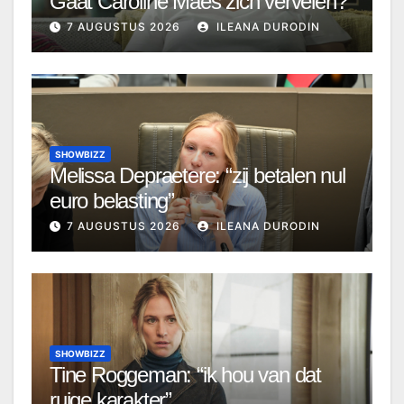
Gaat Caroline Maes zich vervelen?
7 AUGUSTUS 2026
ILEANA DURODIN
SHOWBIZZ
Melissa Depraetere: “zij betalen nul
euro belasting”
7 AUGUSTUS 2026
ILEANA DURODIN
SHOWBIZZ
Tine Roggeman: “ik hou van dat
ruige karakter”