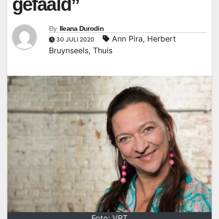
gefaald”
By
Ileana Durodin
Ann Pira
,
Herbert
30 JULI 2020
Bruynseels
,
Thuis
Foto: VRT