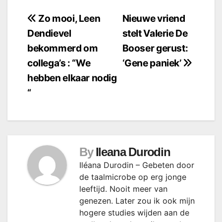
Bericht
Zo mooi, Leen
Nieuwe vriend
Dendievel
stelt Valerie De
navigatie
bekommerd om
Booser gerust:
collega’s : “We
‘Gene paniek’
hebben elkaar nodig
“
By
Ileana Durodin
Iléana Durodin – Gebeten door
de taalmicrobe op erg jonge
leeftijd. Nooit meer van
genezen. Later zou ik ook mijn
hogere studies wijden aan de