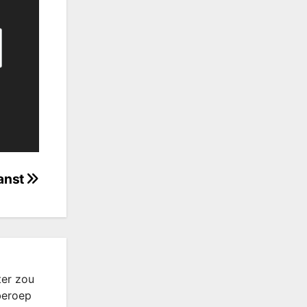
Ranst
ter zou
beroep