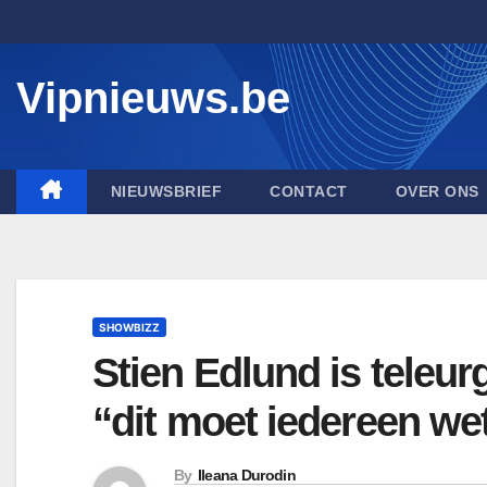
Skip
to
content
Vipnieuws.be
NIEUWSBRIEF
CONTACT
OVER ONS
SHOWBIZZ
Stien Edlund is teleu
“dit moet iedereen we
By
Ileana Durodin