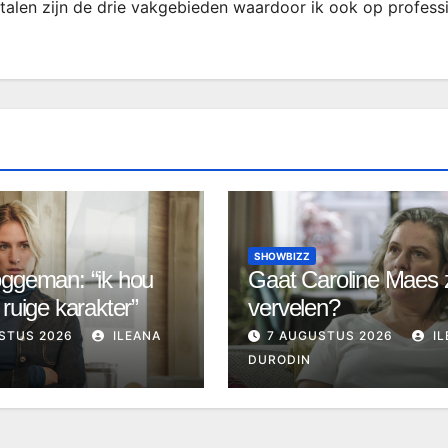
rtalen zijn de drie vakgebieden waardoor ik ook op profess
SHOWBIZZ
ggeman: “ik hou
Gaat Caroline Maes 
 ruige karakter”
vervelen?
STUS 2026
ILEANA
7 AUGUSTUS 2026
IL
DURODIN