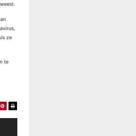
eweest.
dan
avirus,
ls ze
n te