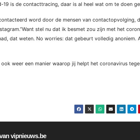
d-19 is de contacttracing, daar is al heel wat om te doen g
gecontacteerd word door de mensen van contactopvolging, 
 Instagram.”Want stel nu dat ik besmet zou zijn met het coron
d, dat weten. No worries: dat gebeurt volledig anoniem. A
 ook weer een manier waarop jij helpt het coronavirus tege
f van vipnieuws.be