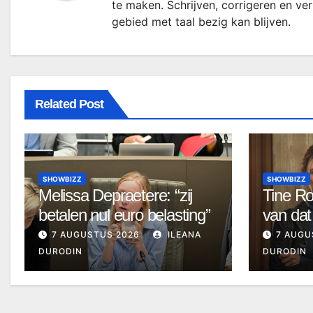
te maken. Schrijven, corrigeren en ve
gebied met taal bezig kan blijven.
Related Post
SHOWBIZZ
SHOWBIZZ
Melissa Depraetere: “zij
Tine Ro
betalen nul euro belasting”
van dat
7 AUGUSTUS 2026
ILEANA
7 AUGU
DURODIN
DURODIN