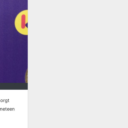
zorgt
 meteen