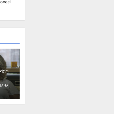
ioneel
zich
EANA