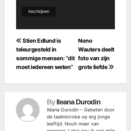
Bericht
Stien Edlund is
Nono
teleurgesteld in
Wauters deelt
navigatie
sommige mensen: “dit
foto van zijn
moet iedereen weten”
grote liefde
By
Ileana Durodin
Iléana Durodin – Gebeten door
de taalmicrobe op erg jonge
leeftijd. Nooit meer van
genezen. Later zou ik ook mijn