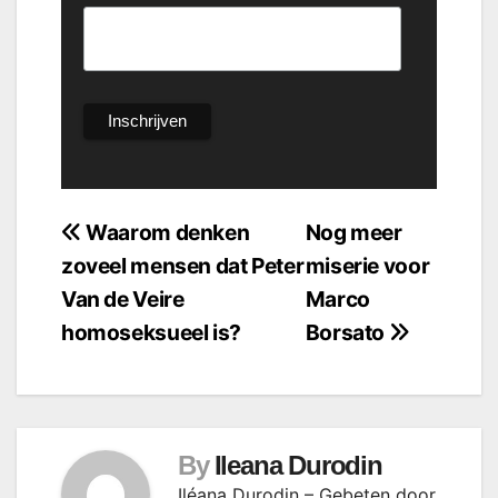
Bericht
Waarom denken
Nog meer
zoveel mensen dat Peter
miserie voor
navigatie
Van de Veire
Marco
homoseksueel is?
Borsato
By
Ileana Durodin
Iléana Durodin – Gebeten door