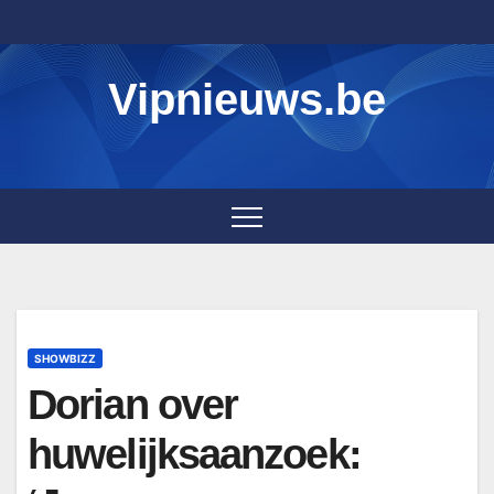
Skip
to
content
Vipnieuws.be
SHOWBIZZ
Dorian over
huwelijksaanzoek: