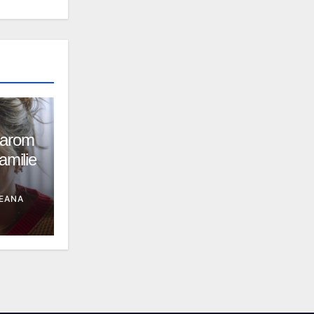
aarom
amilie
EANA