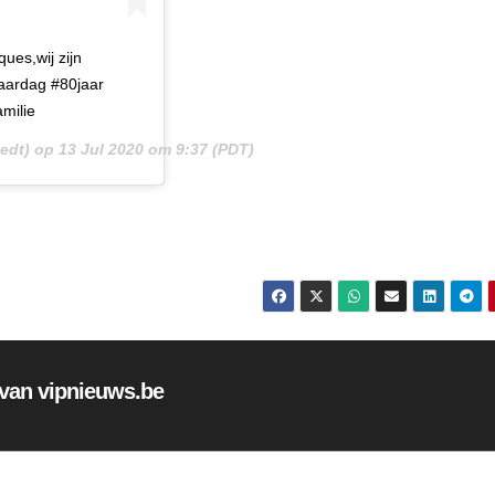
ues,wij zijn
jaardag #80jaar
milie
edt) op
13 Jul 2020 om 9:37 (PDT)
f van vipnieuws.be