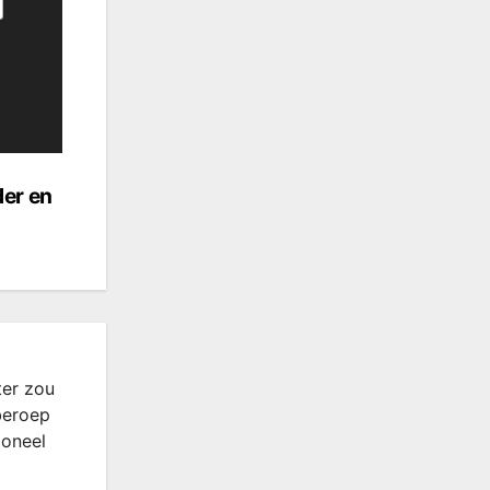
der en
ter zou
beroep
ioneel