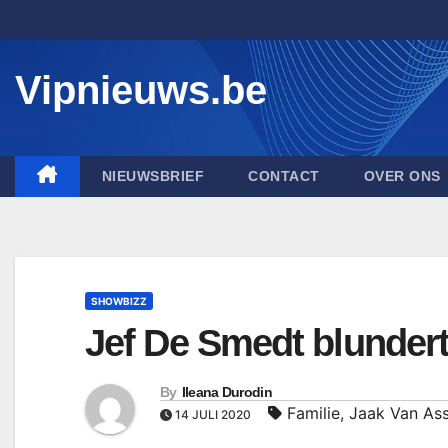
Skip
to
content
Vipnieuws.be
NIEUWSBRIEF
CONTACT
OVER ONS
SHOWBIZZ
Jef De Smedt blundert 
By
Ileana Durodin
Familie
,
Jaak Van As
14 JULI 2020