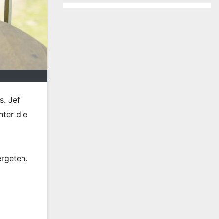
s. Jef
hter die
ergeten.