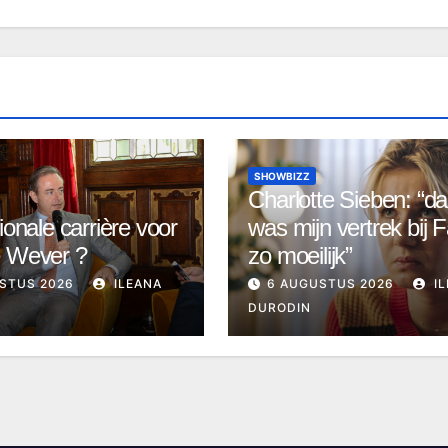
SHOWBIZZ
Charlotte Sieben: “d
ionale carrière voor
was mijn vertrek bij F
e Wever ?
zo moeilijk”
STUS 2026
ILEANA
6 AUGUSTUS 2026
IL
DURODIN