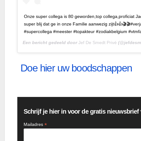
Onze super collega is 80 geworden,top collega,proficiat Jaq
super blij dat ge in onze Familie aanwezig zijt👍👍🎬🎬#ver
#supercollega #meester #topakteur #zodiakbelgium #vtmfa
Een bericht gedeeld door
Jef De Smedt Privé
(@jefdesm
Doe hier uw boodschappen
Schrijf je hier in voor de gratis nieuwsbrie
*
Mailadres