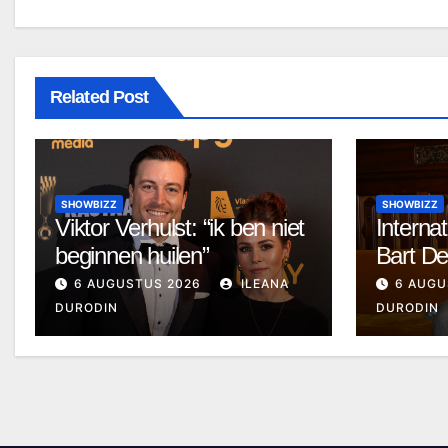
Related Post
SHOWBIZZ
SHOWBIZZ
Viktor Verhulst: “ik ben niet
Internat
beginnen huilen”
Bart D
6 AUGUSTUS 2026
ILEANA
6 AUGU
DURODIN
DURODIN