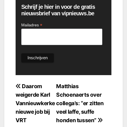
Schrijf je hier in voor de gratis
nieuwsbrief van vipnieuws.be
*
Mailadres
Bericht
Daarom
Matthias
weigerde Karl
Schoenaerts over
navigatie
Vannieuwkerke
collega’s: “er zitten
nieuwe job bij
veel laffe, suffe
VRT
honden tussen”