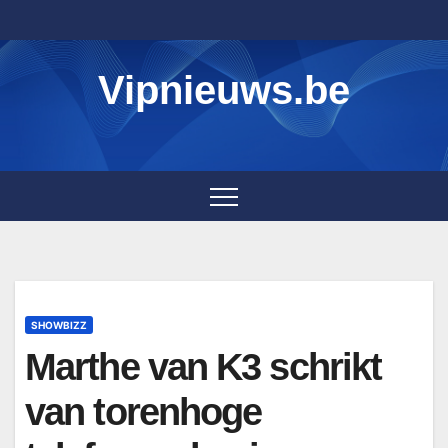
Skip
to
content
Vipnieuws.be
SHOWBIZZ
Marthe van K3 schrikt
van torenhoge