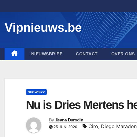
Skip
to
content
Vipnieuws.be
NIEUWSBRIEF
CONTACT
OVER ONS
SHOWBIZZ
Nu is Dries Mertens h
By
Ileana Durodin
Ciro
,
Diego Maradon
25 JUNI 2020