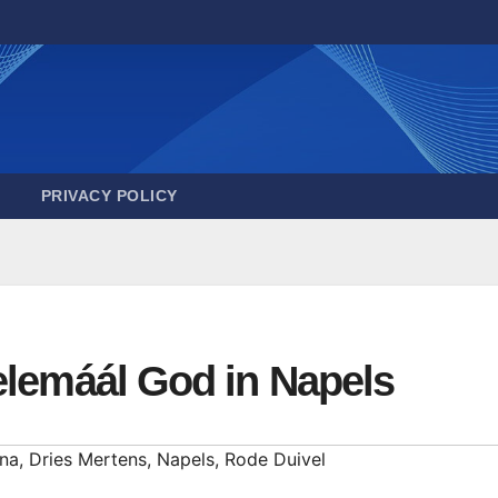
PRIVACY POLICY
elemáál God in Napels
na
,
Dries Mertens
,
Napels
,
Rode Duivel