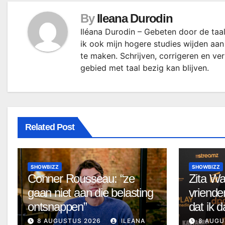
By
Ileana Durodin
Iléana Durodin – Gebeten door de taal
ik ook mijn hogere studies wijden aan
te maken. Schrijven, corrigeren en ve
gebied met taal bezig kan blijven.
Related Post
SHOWBIZZ
SHOWBIZZ
Conner Rousseau: “ze
Zita Wa
gaan niet aan die belasting
vriende
ontsnappen”
dat ik d
8 AUGUSTUS 2026
ILEANA
8 AUGU