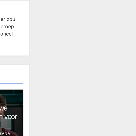
ter zou
beroep
ioneel
“we
n voor
EANA