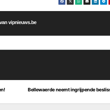
f van vipnieuws.be
en!
Bellewaerde neemt ingrijpende besli