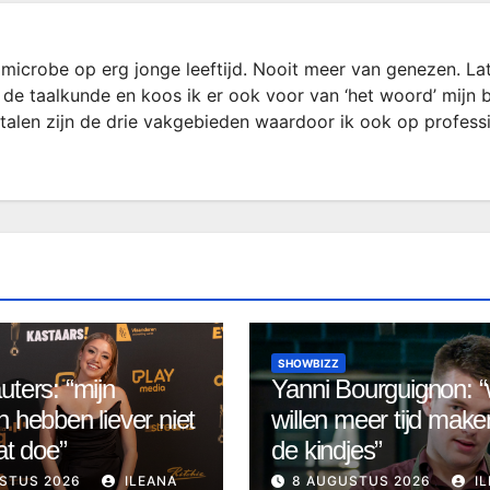
microbe op erg jonge leeftijd. Nooit meer van genezen. La
 de taalkunde en koos ik er ook voor van ‘het woord’ mijn 
rtalen zijn de drie vakgebieden waardoor ik ook op profess
SHOWBIZZ
uters: “mijn
Yanni Bourguignon: 
n hebben liever niet
willen meer tijd make
at doe”
de kindjes”
STUS 2026
ILEANA
8 AUGUSTUS 2026
IL