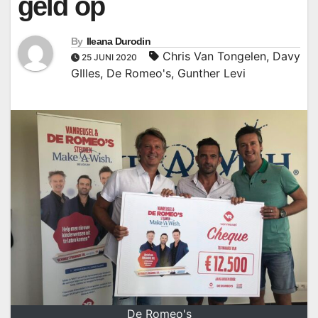
geld op
By
Ileana Durodin
Chris Van Tongelen
,
Davy
25 JUNI 2020
GIlles
,
De Romeo's
,
Gunther Levi
De Romeo's