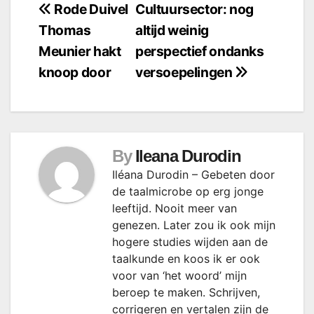
Bericht
Rode Duivel
Cultuursector: nog
Thomas
altijd weinig
navigatie
Meunier hakt
perspectief ondanks
knoop door
versoepelingen
By
Ileana Durodin
Iléana Durodin – Gebeten door
de taalmicrobe op erg jonge
leeftijd. Nooit meer van
genezen. Later zou ik ook mijn
hogere studies wijden aan de
taalkunde en koos ik er ook
voor van ‘het woord’ mijn
beroep te maken. Schrijven,
corrigeren en vertalen zijn de