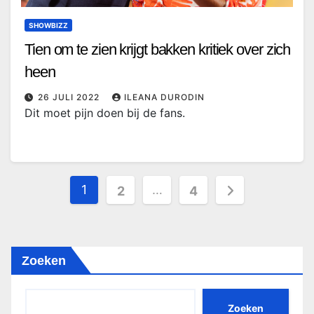
SHOWBIZZ
Tien om te zien krijgt bakken kritiek over zich
heen
26 JULI 2022
ILEANA DURODIN
Dit moet pijn doen bij de fans.
Berichten
1
…
2
4
paginering
Zoeken
Zoeken