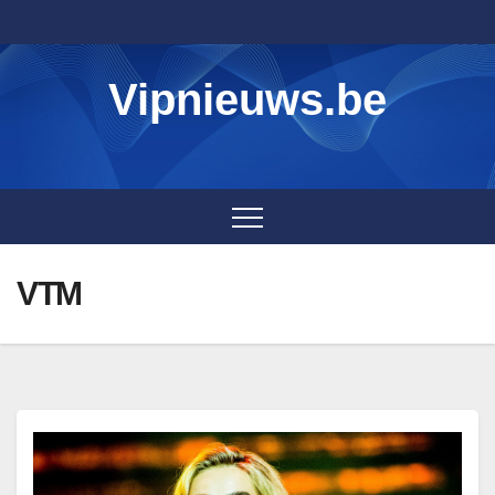
Skip
to
content
Vipnieuws.be
VTM