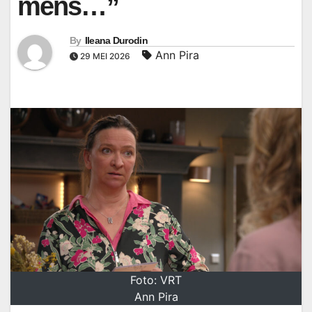
mens…”
By
Ileana Durodin
Ann Pira
29 MEI 2026
Foto: VRT
Ann Pira