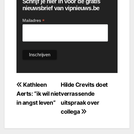
Schrijf je hier in voor de gratis
nieuwsbrief van vipnieuws.be
*
Mailadres
Bericht
Kathleen
Hilde Crevits doet
Aerts: “ik wil niet
verrassende
navigatie
in angst leven”
uitspraak over
collega