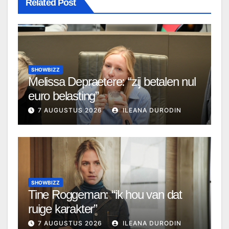
Related Post
SHOWBIZZ
Melissa Depraetere: “zij betalen nul
euro belasting”
7 AUGUSTUS 2026
ILEANA DURODIN
SHOWBIZZ
Tine Roggeman: “ik hou van dat
ruige karakter”
7 AUGUSTUS 2026
ILEANA DURODIN