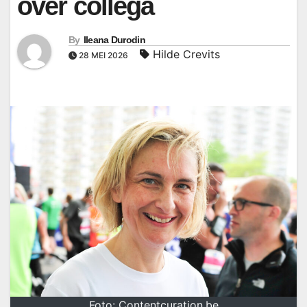
over collega
By
Ileana Durodin
Hilde Crevits
28 MEI 2026
Foto: Contentcuration.be