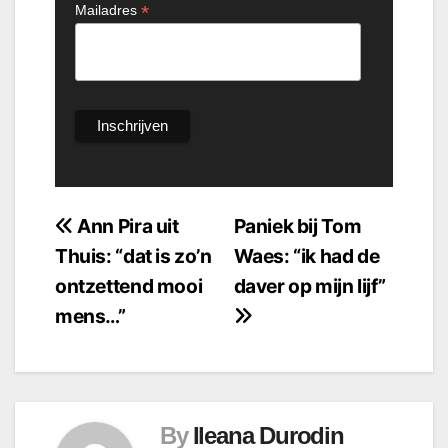
*
Mailadres
Bericht
Ann Pira uit
Paniek bij Tom
Thuis: “dat is zo’n
Waes: “ik had de
navigatie
ontzettend mooi
daver op mijn lijf”
mens…”
By
Ileana Durodin