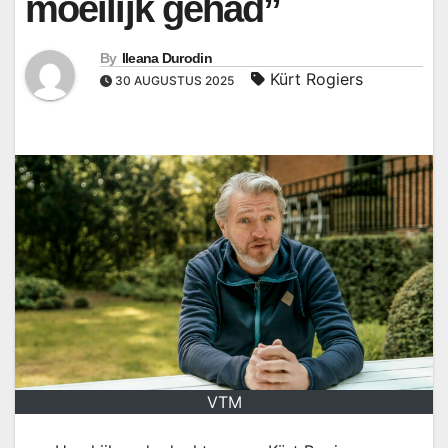
moeilijk gehad”
By
Ileana Durodin
Kürt Rogiers
30 AUGUSTUS 2025
VTM