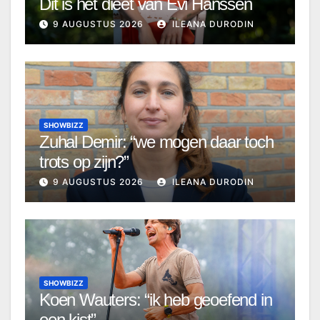
Dit is het dieet van Evi Hanssen
9 AUGUSTUS 2026
ILEANA DURODIN
SHOWBIZZ
Zuhal Demir: “we mogen daar toch
trots op zijn?”
9 AUGUSTUS 2026
ILEANA DURODIN
SHOWBIZZ
Koen Wauters: “ik heb geoefend in
een kist”