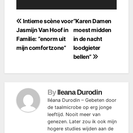
Bericht
Intieme scène voor
“Karen Damen
Jasmijn Van Hoof in
moest midden
navigatie
Familie: “enorm uit
in de nacht
mijn comfortzone”
loodgieter
bellen”
By
Ileana Durodin
Iléana Durodin – Gebeten door
de taalmicrobe op erg jonge
leeftijd. Nooit meer van
genezen. Later zou ik ook mijn
hogere studies wijden aan de