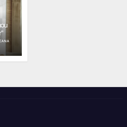
hou
r”
EANA