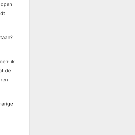
d open
rdt
staan?
oen: ik
at de
aren
harige