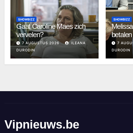
SHOWBIZZ
SHOWBIZZ
Gaat Caroline Maes zich
Melissa
vervelen?
betalen
7 AUGUSTUS 2026
ILEANA
7 AUGU
DURODIN
DURODIN
Vipnieuws.be