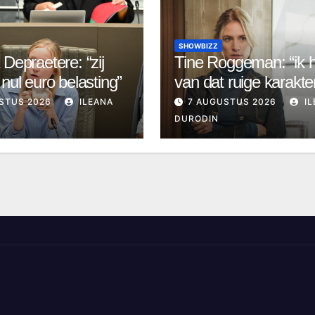
SHOWBIZZ
 Depraetere: “zij
Tine Roggeman: “ik 
 nul euro belasting”
van dat ruige karakte
STUS 2026
ILEANA
7 AUGUSTUS 2026
IL
DURODIN