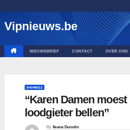
Skip
to
content
Vipnieuws.be
NIEUWSBRIEF
CONTACT
OVER ONS
SHOWBIZZ
“Karen Damen moest 
loodgieter bellen”
By
Ileana Durodin