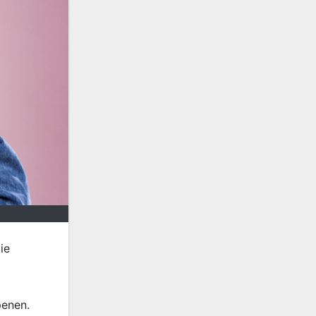
ie
penen.