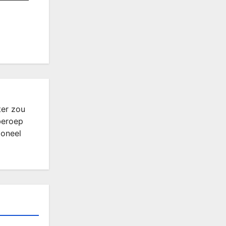
ter zou
beroep
ioneel