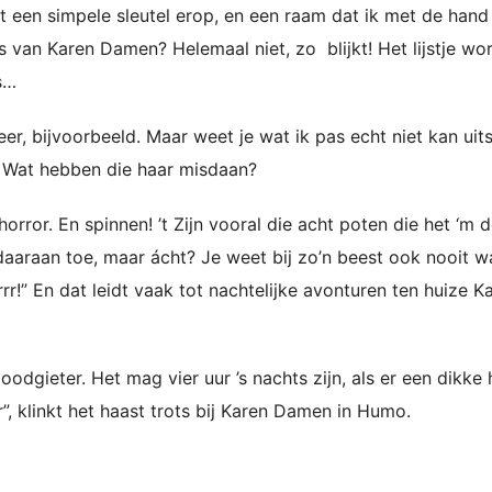
et een simpele sleutel erop, en een raam dat ik met de han
s van Karen Damen? Helemaal niet, zo blijkt! Het lijstje wo
s…
weer, bijvoorbeeld. Maar weet je wat ik pas echt niet kan uit
. Wat hebben die haar misdaan?
horror. En spinnen! ’t Zijn vooral die acht poten die het ‘m d
t daaraan toe, maar ácht? Je weet bij zo’n beest ook nooit w
rr!” En dat leidt vaak tot nachtelijke avonturen ten huize K
oodgieter. Het mag vier uur ’s nachts zijn, als er een dikke 
er”, klinkt het haast trots bij Karen Damen in Humo.