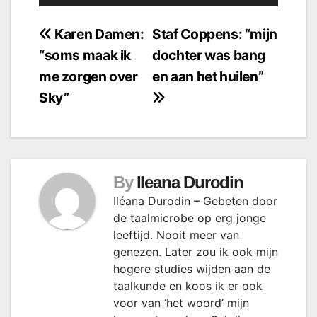
Bericht
Karen Damen:
Staf Coppens: “mijn
“soms maak ik
dochter was bang
navigatie
me zorgen over
en aan het huilen”
Sky”
By
Ileana Durodin
Iléana Durodin – Gebeten door
de taalmicrobe op erg jonge
leeftijd. Nooit meer van
genezen. Later zou ik ook mijn
hogere studies wijden aan de
taalkunde en koos ik er ook
voor van ‘het woord’ mijn