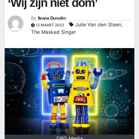
‘Wij zijn niet dom’
By
Ileana Durodin
Julie Van den Steen
,
12 MAART 2022
The Masked Singer
DPG Media