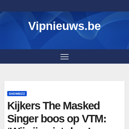
Skip
to
content
Vipnieuws.be
SHOWBIZZ
Kijkers The Masked
Singer boos op VTM: