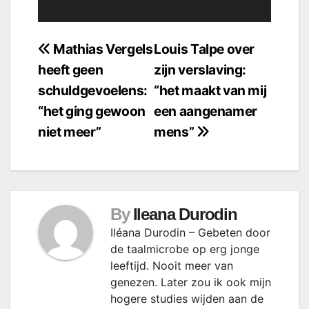
Bericht
Mathias Vergels
Louis Talpe over
heeft geen
zijn verslaving:
navigatie
schuldgevoelens:
“het maakt van mij
“het ging gewoon
een aangenamer
niet meer”
mens”
By
Ileana Durodin
Iléana Durodin – Gebeten door
de taalmicrobe op erg jonge
leeftijd. Nooit meer van
genezen. Later zou ik ook mijn
hogere studies wijden aan de