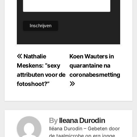
Bericht
Nathalie
Koen Wauters in
Meskens: “sexy
quarantaine na
navigatie
attributen voor de
coronabesmetting
fotoshoot?”
By
Ileana Durodin
Iléana Durodin – Gebeten door
de taalmicrobe op erg jonge