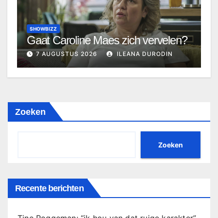
SHOWBIZZ
Gaat Caroline Maes zich vervelen?
7 AUGUSTUS 2026
ILEANA DURODIN
Zoeken
Zoeken
Recente berichten
Tine Roggeman: “ik hou van dat ruige karakter”