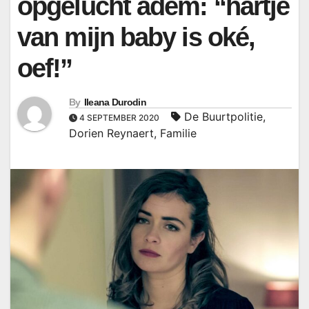
opgelucht adem: “hartje
van mijn baby is oké,
oef!”
By
Ileana Durodin
De Buurtpolitie
,
4 SEPTEMBER 2020
Dorien Reynaert
,
Familie