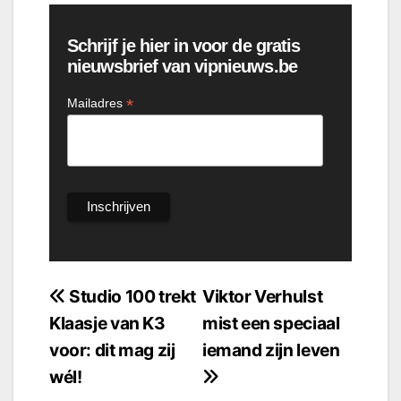
Schrijf je hier in voor de gratis
nieuwsbrief van vipnieuws.be
*
Mailadres
Bericht
Studio 100 trekt
Viktor Verhulst
Klaasje van K3
mist een speciaal
navigatie
voor: dit mag zij
iemand zijn leven
wél!