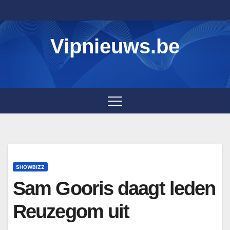
Skip
to
content
Vipnieuws.be
SHOWBIZZ
Sam Gooris daagt leden
Reuzegom uit