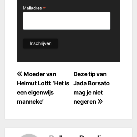
*
Mailadres
Bericht
Moeder van
Deze tip van
Helmut Lotti: ‘Het is
Jada Borsato
navigatie
een eigenwijs
mag je niet
manneke’
negeren