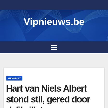
Skip
to
content
Vipnieuws.be
SHOWBIZZ
Hart van Niels Albert
stond stil, gered door