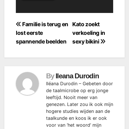
Bericht
Familie is terug en
Kato zoekt
lost eerste
verkoeling in
navigatie
spannende beelden
sexy bikini
By
Ileana Durodin
Iléana Durodin – Gebeten door
de taalmicrobe op erg jonge
leeftijd. Nooit meer van
genezen. Later zou ik ook mijn
hogere studies wijden aan de
taalkunde en koos ik er ook
voor van ‘het woord’ mijn