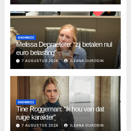
SHOWBIZZ
Melissa Depraetere: “zij betalen nul
euro belasting”
7 AUGUSTUS 2026
ILEANA DURODIN
SHOWBIZZ
Tine Roggeman: “ik hou van dat
ruige karakter”
7 AUGUSTUS 2026
ILEANA DURODIN