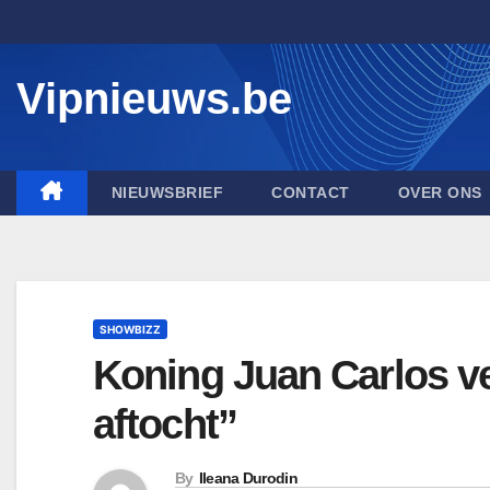
Skip
to
content
Vipnieuws.be
NIEUWSBRIEF
CONTACT
OVER ONS
SHOWBIZZ
Koning Juan Carlos ve
aftocht”
By
Ileana Durodin