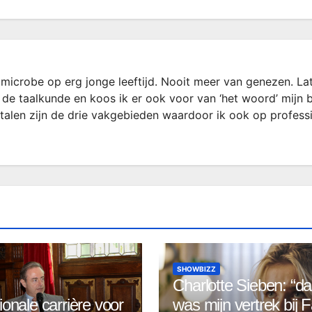
microbe op erg jonge leeftijd. Nooit meer van genezen. La
 de taalkunde en koos ik er ook voor van ‘het woord’ mijn 
rtalen zijn de drie vakgebieden waardoor ik ook op profess
SHOWBIZZ
Charlotte Sieben: “d
ionale carrière voor
was mijn vertrek bij F