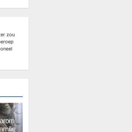
ter zou
beroep
ioneel
aarom
amilie