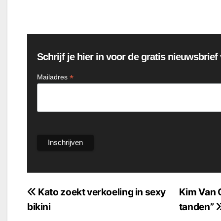
Schrijf je hier in voor de gratis nieuwsbrie
*
Mailadres
Bericht
Kato zoekt verkoeling in sexy
Kim Van 
bikini
tanden”
navigatie