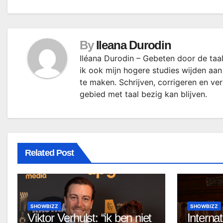
By
Ileana Durodin
Iléana Durodin – Gebeten door de taal
ik ook mijn hogere studies wijden aan
te maken. Schrijven, corrigeren en ve
gebied met taal bezig kan blijven.
Related Post
SHOWBIZZ
SHOWBIZZ
Viktor Verhulst: “ik ben niet
Internat