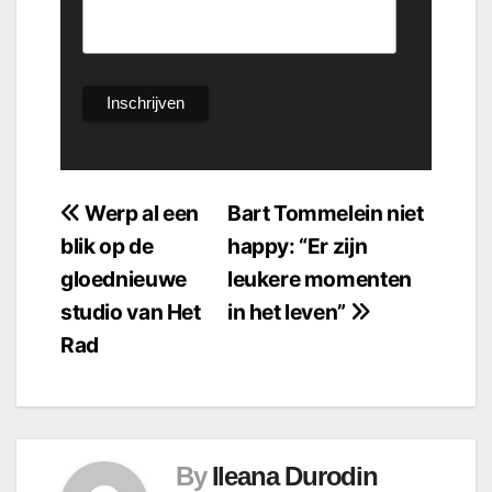
Bericht
Werp al een
Bart Tommelein niet
blik op de
happy: “Er zijn
navigatie
gloednieuwe
leukere momenten
studio van Het
in het leven”
Rad
By
Ileana Durodin