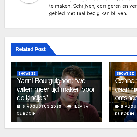
te maken. Schrijven, corrigeren en ve
gebied met taal bezig kan blijven.
Related Post
SHOWBIZZ
SHOWBIZZ
Yanni Bourguignon: “we
Conner
willen meer tijd maken voor
gaan ni
de kindjes”
ontsna
8 AUGUSTUS 2026
ILEANA
8 AUGU
DURODIN
DURODIN