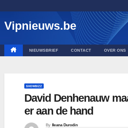
Skip
to
content
Vipnieuws.be
NIEUWSBRIEF
CONTACT
OVER ONS
SHOWBIZZ
David Denhenauw maakt
er aan de hand
By
Ileana Durodin