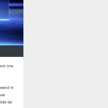
s om ons
 werd in
euw
elde de