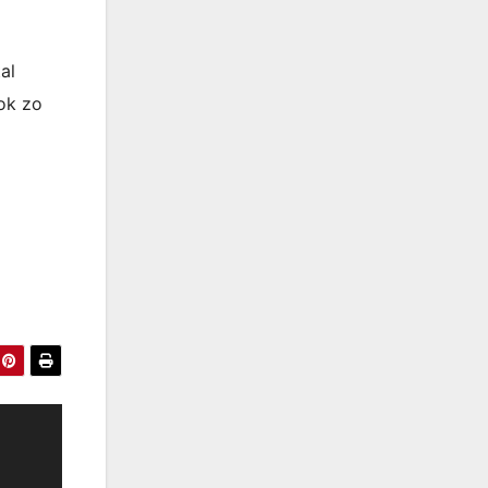
al
ook zo