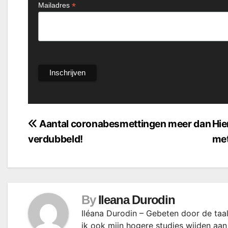
*
Mailadres
Bericht
Aantal coronabesmettingen meer dan
Hie
verdubbeld!
met
navigatie
By
Ileana Durodin
Iléana Durodin – Gebeten door de taal
ik ook mijn hogere studies wijden aan