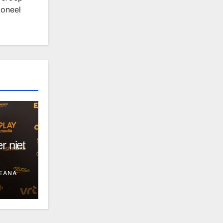
ioneel
r niet
EANA