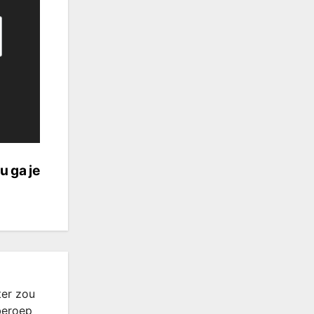
u ga je
ter zou
beroep