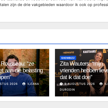
rtalen zijn de drie vakgebieden waardoor ik ook op profess
SHOWBIZZ
 Rousseau: “ze
Zita Wauters: “mijn
et aan die belasting
vrienden hebben lieve
ppen”
dat ik dat doe”
STUS 2026
ILEANA
8 AUGUSTUS 2026
IL
DURODIN