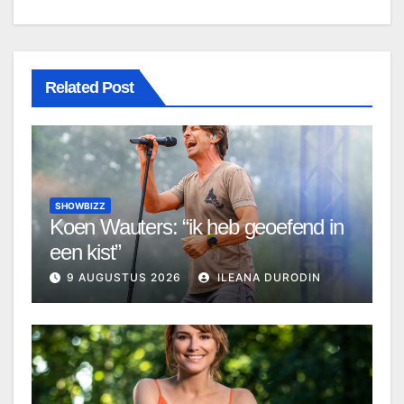
Related Post
SHOWBIZZ
Koen Wauters: “ik heb geoefend in
een kist”
9 AUGUSTUS 2026
ILEANA DURODIN