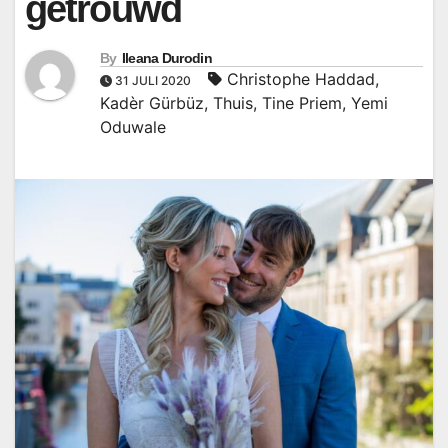
getrouwd
By
Ileana Durodin
Christophe Haddad
,
31 JULI 2020
Kadèr Gürbüz
,
Thuis
,
Tine Priem
,
Yemi
Oduwale