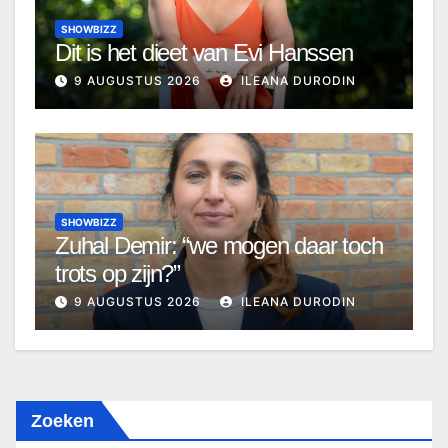
SHOWBIZZ
Dit is het dieet van Evi Hanssen
9 AUGUSTUS 2026
ILEANA DURODIN
SHOWBIZZ
Zuhal Demir: “we mogen daar toch
trots op zijn?”
9 AUGUSTUS 2026
ILEANA DURODIN
Zoeken