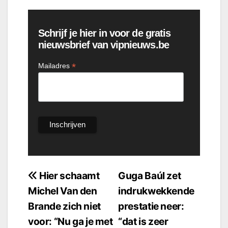
Schrijf je hier in voor de gratis
nieuwsbrief van vipnieuws.be
*
Mailadres
Bericht
Hier schaamt
Guga Baúl zet
Michel Van den
indrukwekkende
navigatie
Brande zich niet
prestatie neer:
voor: “Nu ga je met
“dat is zeer