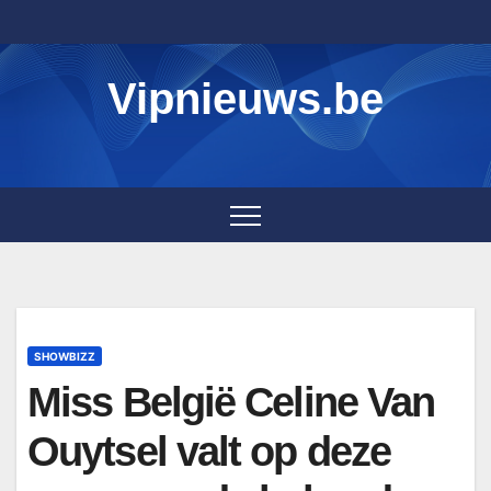
Skip
to
content
Vipnieuws.be
SHOWBIZZ
Miss België Celine Van
Ouytsel valt op deze