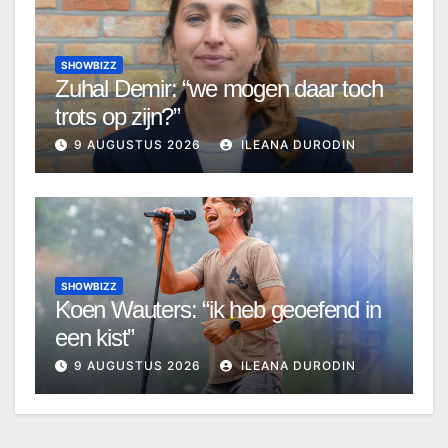
SHOWBIZZ
Zuhal Demir: “we mogen daar toch
trots op zijn?”
9 AUGUSTUS 2026
ILEANA DURODIN
SHOWBIZZ
Koen Wauters: “ik heb geoefend in
een kist”
9 AUGUSTUS 2026
ILEANA DURODIN