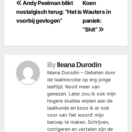
Bericht
Andy Peelman blikt
Koen
nostalgisch terug: “Het is
Wauters in
navigatie
voorbij gevlogen”
paniek:
“Shit”
By
Ileana Durodin
Iléana Durodin – Gebeten door
de taalmicrobe op erg jonge
leeftijd. Nooit meer van
genezen. Later zou ik ook mijn
hogere studies wijden aan de
taalkunde en koos ik er ook
voor van ‘het woord’ mijn
beroep te maken. Schrijven,
corrigeren en vertalen zijn de