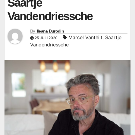
Saartje
Vandendriessche
By
Ileana Durodin
Marcel Vanthilt
,
Saartje
25 JULI 2020
Vandendriessche