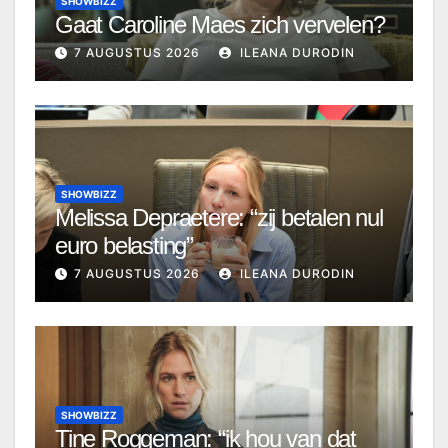
SHOWBIZZ
Gaat Caroline Maes zich vervelen?
7 AUGUSTUS 2026
ILEANA DURODIN
SHOWBIZZ
Melissa Depraetere: “zij betalen nul
euro belasting”
7 AUGUSTUS 2026
ILEANA DURODIN
SHOWBIZZ
Tine Roggeman: “ik hou van dat