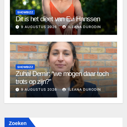
SHOWBIZZ
Dit is het dieet van Evi Hanssen
9 AUGUSTUS 2026
ILEANA DURODIN
SHOWBIZZ
Zuhal Demir: “we mogen daar toch
trots op zijn?”
9 AUGUSTUS 2026
ILEANA DURODIN
Zoeken