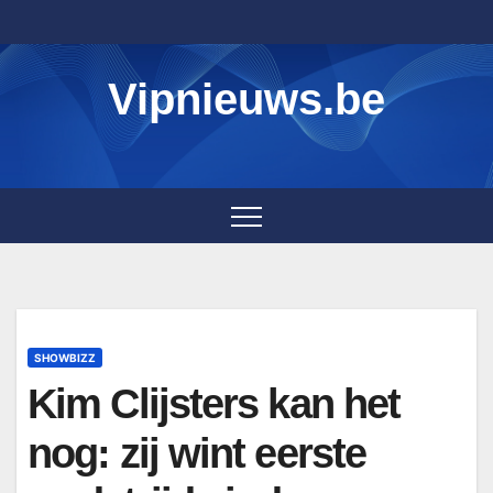
Skip
to
content
Vipnieuws.be
SHOWBIZZ
Kim Clijsters kan het
nog: zij wint eerste