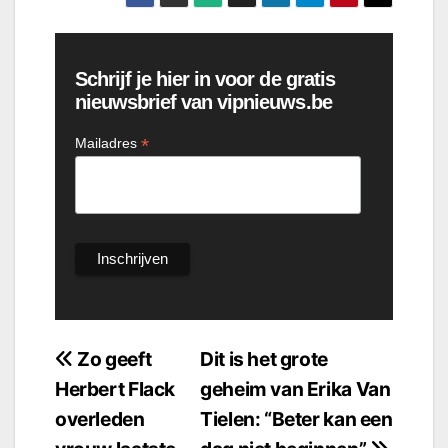
Schrijf je hier in voor de gratis
nieuwsbrief van vipnieuws.be
*
Mailadres
Bericht
Zo geeft
Dit is het grote
Herbert Flack
geheim van Erika Van
navigatie
overleden
Tielen: “Beter kan een