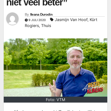
niet veel beter”
By
Ileana Durodin
Jasmijn Van Hoof
,
Kürt
9 JULI 2020
Rogiers
,
Thuis
Foto: VTM