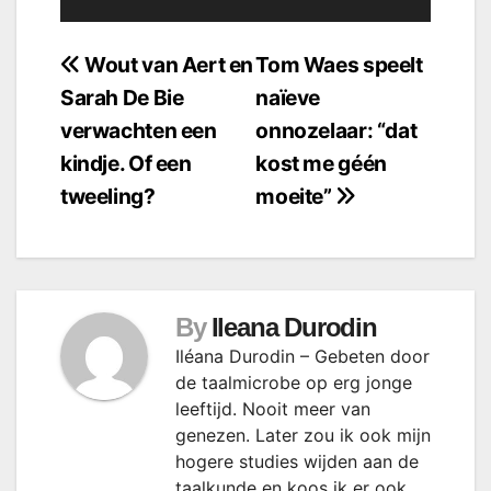
Bericht
Wout van Aert en
Tom Waes speelt
Sarah De Bie
naïeve
navigatie
verwachten een
onnozelaar: “dat
kindje. Of een
kost me géén
tweeling?
moeite”
By
Ileana Durodin
Iléana Durodin – Gebeten door
de taalmicrobe op erg jonge
leeftijd. Nooit meer van
genezen. Later zou ik ook mijn
hogere studies wijden aan de
taalkunde en koos ik er ook