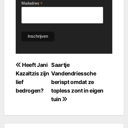
*
Mailadres
Bericht
Heeft Jani
Saartje
Kazaltzis zijn
Vandendriessche
navigatie
lief
berispt omdat ze
bedrogen?
topless zont in eigen
tuin