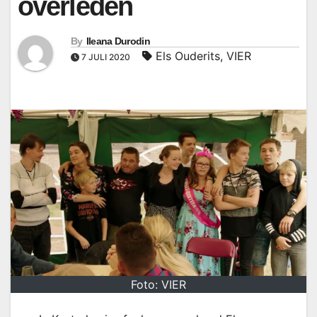
overleden
By
Ileana Durodin
Els Ouderits
,
VIER
7 JULI 2020
Foto: VIER