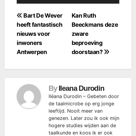
Bericht
Bart De Wever
Kan Ruth
heeft fantastisch
Beeckmans deze
navigatie
nieuws voor
zware
inwoners
beproeving
Antwerpen
doorstaan?
By
Ileana Durodin
Iléana Durodin – Gebeten door
de taalmicrobe op erg jonge
leeftijd. Nooit meer van
genezen. Later zou ik ook mijn
hogere studies wijden aan de
taalkunde en koos ik er ook