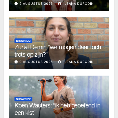
9 AUGUSTUS 2026
ILEANA DURODIN
SHOWBIZZ
Zuhal Demir: “we mogen daar toch
trots op zijn?”
9 AUGUSTUS 2026
ILEANA DURODIN
SHOWBIZZ
Koen Wauters: “ik heb geoefend in
een kist”