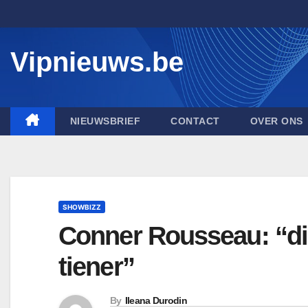
Skip
to
content
Vipnieuws.be
NIEUWSBRIEF
CONTACT
OVER ONS
SHOWBIZZ
Conner Rousseau: “die
tiener”
By
Ileana Durodin