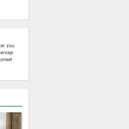
ter zou
beroep
ioneel