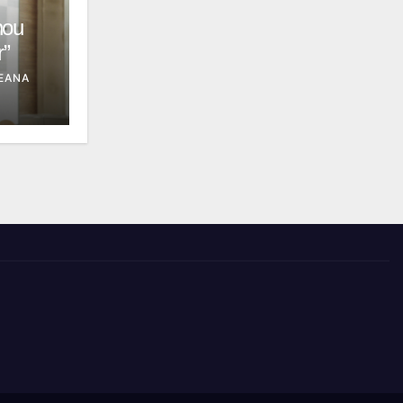
hou
r”
EANA