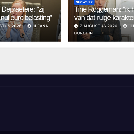
SHOWBIZZ
 Depraetere: “zij
Tine Roggeman: “ik 
 nul euro belasting”
van dat ruige karakte
STUS 2026
ILEANA
7 AUGUSTUS 2026
IL
DURODIN