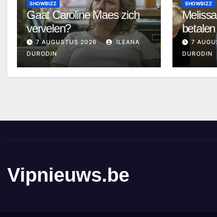
SHOWBIZZ
SHOWBIZZ
Gaat Caroline Maes zich
Melissa
vervelen?
betalen
7 AUGUSTUS 2026
ILEANA
7 AUGU
DURODIN
DURODIN
Vipnieuws.be