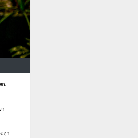
en.
en
egen.