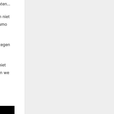
laten…
n niet
Humo
 tegen
niet
en we