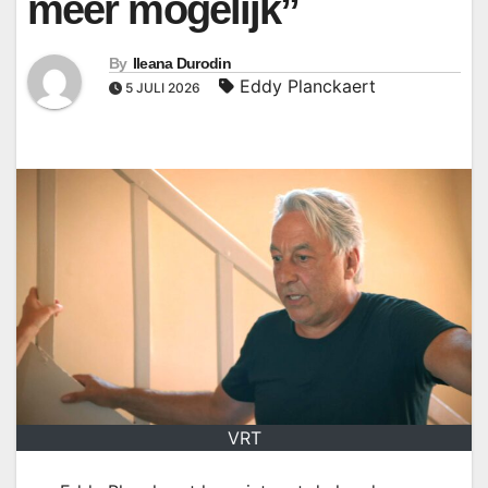
meer mogelijk”
By
Ileana Durodin
Eddy Planckaert
5 JULI 2026
VRT