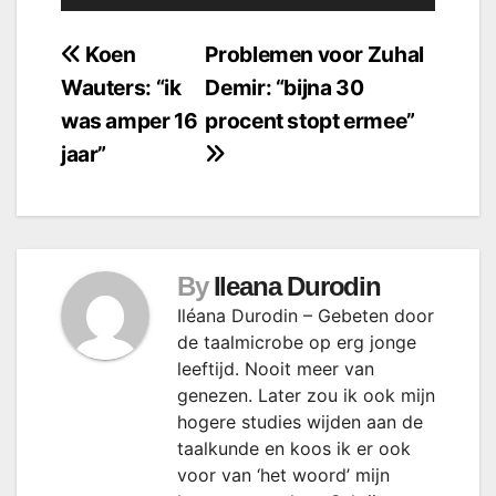
Bericht
Koen
Problemen voor Zuhal
Wauters: “ik
Demir: “bijna 30
navigatie
was amper 16
procent stopt ermee”
jaar”
By
Ileana Durodin
Iléana Durodin – Gebeten door
de taalmicrobe op erg jonge
leeftijd. Nooit meer van
genezen. Later zou ik ook mijn
hogere studies wijden aan de
taalkunde en koos ik er ook
voor van ‘het woord’ mijn