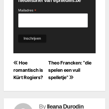
nieuwsbrief van vipnieuws.be
*
Mailadres
Bericht
Hoe
Theo Francken: “die
romantisch is
spelen een vuil
navigatie
Kürt Rogiers?
spelletje”
By
Ileana Durodin