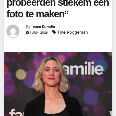
probeerden stiekem een
foto te maken”
By
Ileana Durodin
Tine Roggeman
1 JUNI 2026