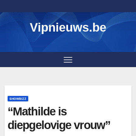
Skip
to
content
Vipnieuws.be
SHOWBIZZ
“Mathilde is
diepgelovige vrouw”